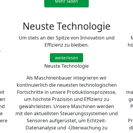
Mehr laden
Neuste Technologie
Um stets an der Spitze von Innovation und
Effizienz zu bleiben.
hö
r
weiterlesen
Neuste Technologie
Als Maschinenbauer integrieren wir
kontinuierlich die neuesten technologischen
it
Fortschritte in unsere Produktionsprozesse,
ma
nen
um höchste Präzision und Effizienz zu
g
nd
gewährleisten. Unsere Maschinen werden
P
he
mit den aktuellsten Steuerungssystemen und
sere
Sensoren aufgerüstet, um Echtzeit-
Pr
Datenanalyse und -Überwachung zu
d