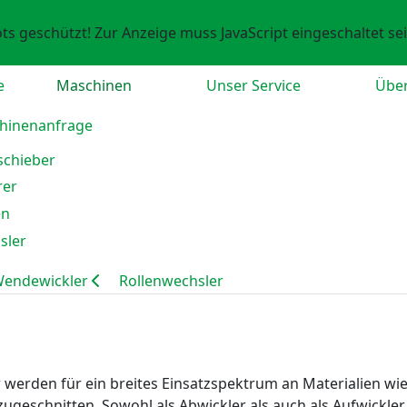
ts geschützt! Zur Anzeige muss JavaScript eingeschaltet sei
e
Maschinen
Unser Service
Übe
hinenanfrage
endewickler
Rollenwechsler
en für ein breites Einsatzspektrum an Materialien wie z.B.
ugeschnitten. Sowohl als Abwickler als auch als Aufwickler