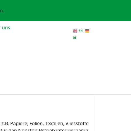
n.
r uns
EN
DE
 Papiere, Folien, Textilien, Vliesstoffe
 für den Nonstop-Betrieb integrierbar in