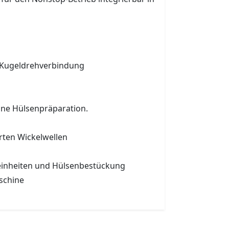
r Kugeldrehverbindung
hne Hülsenpräparation.
rten Wickelwellen
eeinheiten und Hülsenbestückung
schine