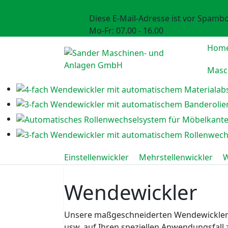
+49 5731 302 75 0
Diese E-Mail-Adresse ist vor Spambo
Mo-Fr: 07.00 - 16.00
Hom
Masc
Einstellenwickler
Mehrstellenwickler
W
Wendewickler
Unsere maßgeschneiderten Wendewickler werd
usw. auf Ihren speziellen Anwendungsfall z