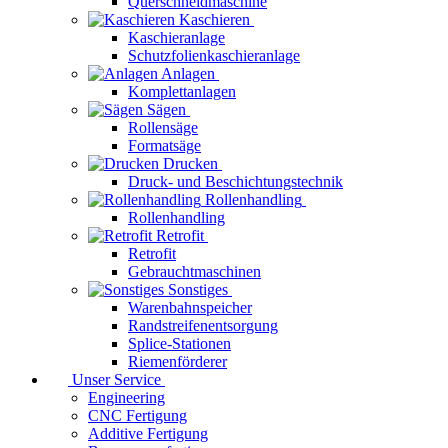
Querschneidmaschine
Kaschieren
Kaschieranlage
Schutzfolienkaschieranlage
Anlagen
Komplettanlagen
Sägen
Rollensäge
Formatsäge
Drucken
Druck- und Beschichtungstechnik
Rollenhandling
Rollenhandling
Retrofit
Retrofit
Gebrauchtmaschinen
Sonstiges
Warenbahnspeicher
Randstreifenentsorgung
Splice-Stationen
Riemenförderer
Unser Service
Engineering
CNC Fertigung
Additive Fertigung