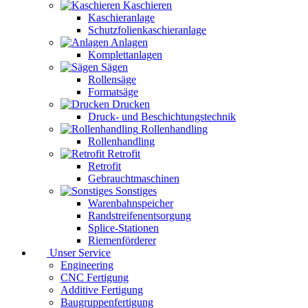
Kaschieren
Kaschieranlage
Schutzfolienkaschieranlage
Anlagen
Komplettanlagen
Sägen
Rollensäge
Formatsäge
Drucken
Druck- und Beschichtungstechnik
Rollenhandling
Rollenhandling
Retrofit
Retrofit
Gebrauchtmaschinen
Sonstiges
Warenbahnspeicher
Randstreifenentsorgung
Splice-Stationen
Riemenförderer
Unser Service
Engineering
CNC Fertigung
Additive Fertigung
Baugruppenfertigung