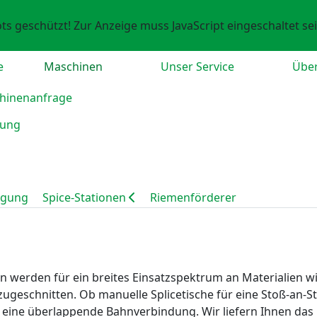
ts geschützt! Zur Anzeige muss JavaScript eingeschaltet sei
e
Maschinen
Unser Service
Übe
hinenanfrage
rgung
Spice-Stationen
Riemenförderer
erden für ein breites Einsatzspektrum an Materialien wie z.
 zugeschnitten. Ob manuelle Splicetische für eine Stoß-an
 eine überlappende Bahnverbindung. Wir liefern Ihnen das 