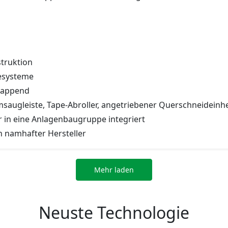
truktion
esysteme
rlappend
saugleiste, Tape-Abroller, angetriebener Querschneideinhe
r in eine Anlagenbaugruppe integriert
n namhafter Hersteller
Mehr laden
Neuste Technologie