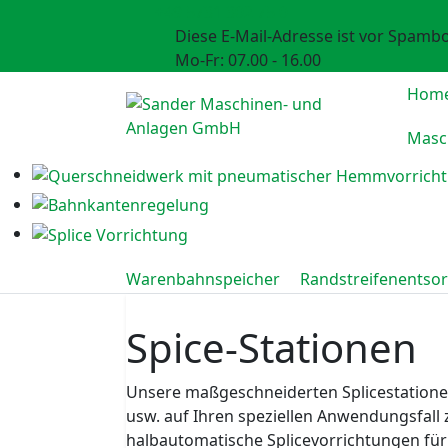
+49 5731 302 75 0
Diese E-Mail-Adresse ist vor Spambo
Mo-Fr: 07.00 - 16.00
Hom
Masc
Warenbahnspeicher
Randstreifenentso
Spice-Stationen
Unsere maßgeschneiderten Splicestationen w
usw. auf Ihren speziellen Anwendungsfall
halbautomatische Splicevorrichtungen für