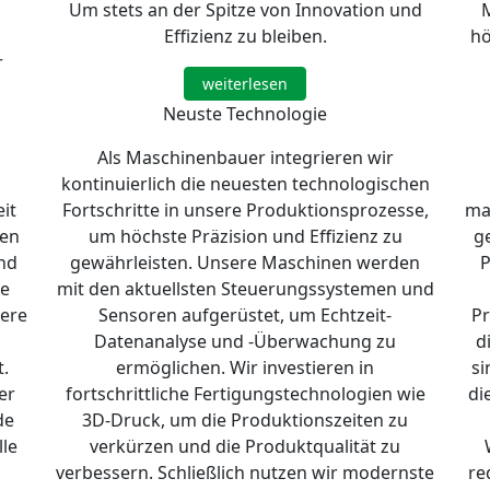
Um stets an der Spitze von Innovation und
Effizienz zu bleiben.
hö
r
weiterlesen
Neuste Technologie
Als Maschinenbauer integrieren wir
kontinuierlich die neuesten technologischen
it
Fortschritte in unsere Produktionsprozesse,
ma
nen
um höchste Präzision und Effizienz zu
g
nd
gewährleisten. Unsere Maschinen werden
P
he
mit den aktuellsten Steuerungssystemen und
sere
Sensoren aufgerüstet, um Echtzeit-
Pr
Datenanalyse und -Überwachung zu
d
t.
ermöglichen. Wir investieren in
si
er
fortschrittliche Fertigungstechnologien wie
di
de
3D-Druck, um die Produktionszeiten zu
le
verkürzen und die Produktqualität zu
verbessern. Schließlich nutzen wir modernste
re